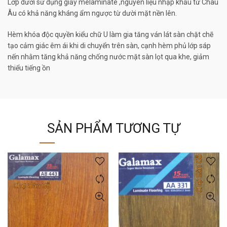
Lớp dưới sử dụng giấy melaminate ,nguyên liệu nhập khẩu từ Châu
Âu có khả năng kháng ẩm ngược từ dười mặt nền lên.
Hèm khóa độc quyền kiểu chữ U làm gia tăng ván lát sàn chặt chẽ
tạo cảm giác êm ái khi di chuyển trên sàn, cạnh hèm phủ lớp sáp
nến nhằm tăng khả năng chống nước mặt sàn lọt qua khe, giảm
thiểu tiếng ồn
SẢN PHẨM TƯƠNG TỰ