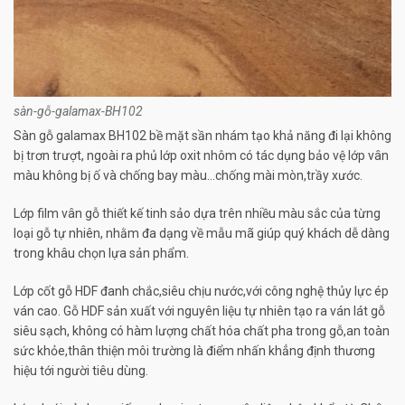
sàn-gỗ-galamax-BH102
Sàn gỗ galamax BH102 bề mặt sần nhám tạo khả năng đi lại không
bị trơn trượt, ngoài ra phủ lớp oxit nhôm có tác dụng bảo vệ lớp vân
màu không bị ố và chống bay màu…chống mài mòn,trầy xước.
Lớp film vân gỗ thiết kế tinh sảo dựa trên nhiều màu sắc của từng
loại gỗ tự nhiên, nhằm đa dạng về mẫu mã giúp quý khách dễ dàng
trong khâu chọn lựa sản phẩm.
Lớp cốt gỗ HDF đanh chắc,siêu chịu nước,với công nghệ thủy lực ép
ván cao. Gỗ HDF sản xuất với nguyên liệu tự nhiên tạo ra ván lát gỗ
siêu sạch, không có hàm lượng chất hóa chất pha trong gỗ,an toàn
sức khỏe,thân thiện môi trường là điểm nhấn khẳng định thương
hiệu tới người tiêu dùng.