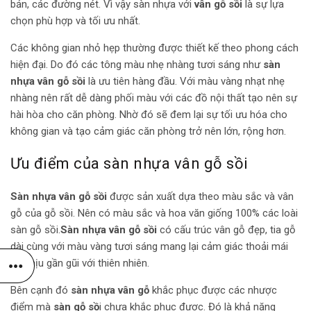
bản, các đường nét. Vì vậy sàn nhựa với
vân gỗ sồi
là sự lựa
chọn phù hợp và tối ưu nhất.
Các không gian nhỏ hẹp thường được thiết kế theo phong cách
hiện đại. Do đó các tông màu nhẹ nhàng tươi sáng như
sàn
nhựa vân gỗ sồi
là ưu tiên hàng đầu. Với màu vàng nhạt nhẹ
nhàng nên rất dễ dàng phối màu với các đồ nội thất tạo nên sự
hài hòa cho căn phòng. Nhờ đó sẽ đem lại sự tối ưu hóa cho
không gian và tạo cảm giác căn phòng trở nên lớn, rộng hơn.
Ưu điểm của sàn nhựa vân gỗ sồi
Sàn nhựa vân gỗ sồi
được sản xuất dựa theo màu sắc và vân
gỗ của gỗ sồi. Nên có màu sắc và hoa văn giống 100% các loài
sàn gỗ sồi.
Sàn nhựa vân gỗ sồi
có cấu trúc vân gỗ đẹp, tia gỗ
dài cùng với màu vàng tươi sáng mang lại cảm giác thoải mái
dễ chịu gần gũi với thiên nhiên.
Bên cạnh đó
sàn nhựa vân gỗ
khắc phục được các nhược
điểm mà
sàn gỗ sồ
i chưa khắc phục được. Đó là khả năng