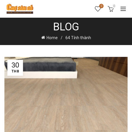
0
0
BLOG
Home
64 Tỉnh thành
30
TH8