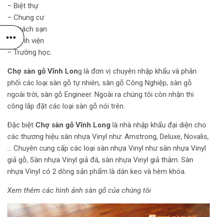
– Biệt thự
– Chung cư
– Khách sạn
– Bệnh viện
– Trường học.
Chợ sàn gỗ Vĩnh Lon
g là đơn vị chuyên nhập khẩu và phân
phối các loại
sàn gỗ tự nhiên
,
sàn gỗ Công Nghiệp
,
sàn gỗ
ngoài trời
,
sàn gỗ Engineer
. Ngoài ra chúng tôi còn nhận thi
công lắp đặt các loại sàn gỗ nói trên.
Đặc biệt
Chợ sàn gỗ Vĩnh Long
là nhà nhập khẩu đại diện cho
các thương hiệu
sàn nhựa Vinyl
như: Amstrong,
Deluxe
,
Novalis
,
… Chuyên cung cấp các loại sàn nhựa Vinyl như sàn nhựa Vinyl
giả gỗ, Sàn nhựa Vinyl giả đá, sàn nhựa Vinyl giả thảm. Sàn
nhựa Vinyl có 2 dòng sản phẩm là dán keo và hèm khóa.
Xem thêm các hình ảnh sàn gỗ của chúng tôi