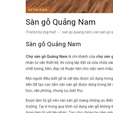
64 Tỉnh thành
Sàn gỗ Quảng Nam
Posted by
csg ma1
san go quang nam
,
van san go
Sàn gỗ Quảng Nam
Chợ sàn gỗ Quảng Nam
là chi nhánh của
chợ sàn 
nhận tư vấn thiết kế, thi công lắp đặt và sửa chữa 
chất lượng, bền, đẹp và thuận tiện cho việc xem mẫu
Mọi người điều biết gỗ là vật liệu được sử dụng trong
tiến đã tạo các tấm ván sàn gỗ được dùng trong lát
học, văn phòng, chung cư, biệt thự.
Được làm từ gỗ nên ván sàn gỗ mang những ưu điểm c
trường. Tại vì trong qua trình sử dụng sàn gỗ không t
dụng làm từ vật liệu khác. Tạo cho chúng ta cảm giác 