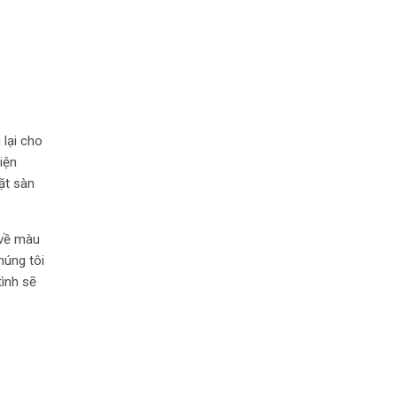
 lại cho
iện
ặt sàn
 về màu
húng tôi
tình sẽ