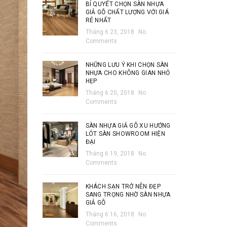
BÍ QUYẾT CHỌN SÀN NHỰA
GIẢ GỖ CHẤT LƯỢNG VỚI GIÁ
RẺ NHẤT
Tháng 6 23, 2018
No
Comments
NHỮNG LƯU Ý KHI CHỌN SÀN
NHỰA CHO KHÔNG GIAN NHỎ
HẸP
Tháng 6 20, 2018
No
Comments
SÀN NHỰA GIẢ GỖ XU HƯỚNG
LÓT SÀN SHOWROOM HIỆN
ĐẠI
Tháng 6 19, 2018
No
Comments
KHÁCH SẠN TRỞ NÊN ĐẸP
SANG TRỌNG NHỜ SÀN NHỰA
GIẢ GỖ
Tháng 6 16, 2018
No
Comments