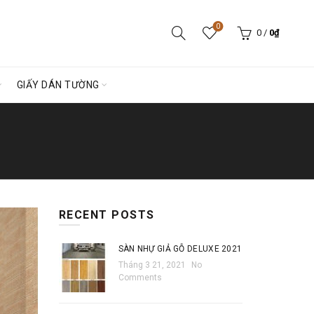
0
0
/
0
₫
GIẤY DÁN TƯỜNG
RECENT POSTS
SÀN NHỰ GIẢ GỖ DELUXE 2021
Tháng 3 21, 2021
No
Comments