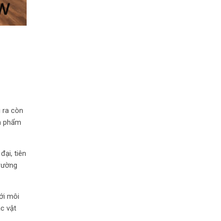
 ra còn
ản phẩm
đại, tiên
trường
ới môi
ác vật