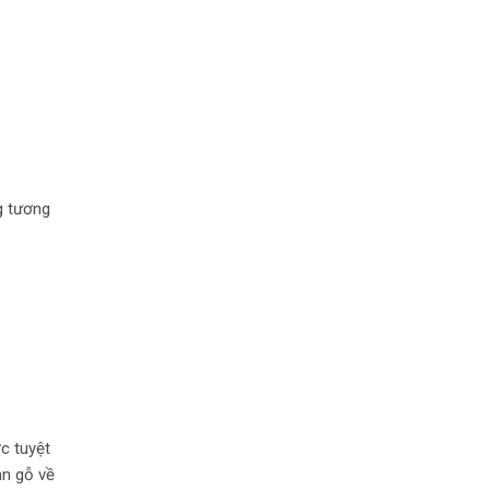
g tương
c tuyệt
àn gỗ về