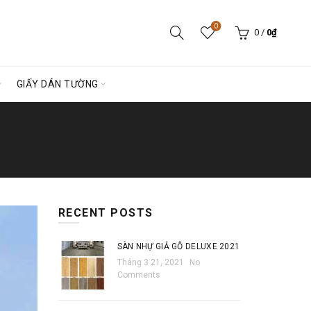
0
0
/
0
₫
GIẤY DÁN TƯỜNG
RECENT POSTS
SÀN NHỰ GIẢ GỖ DELUXE 2021
Tháng 3 21, 2021
No
Comments