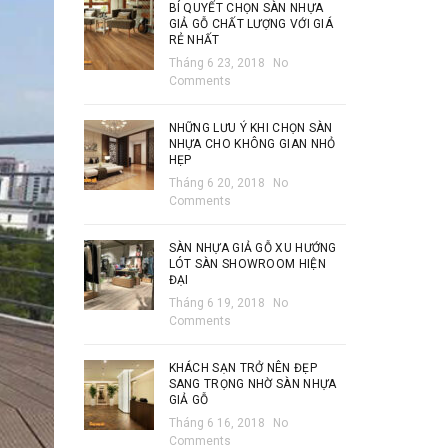
BÍ QUYẾT CHỌN SÀN NHỰA
GIẢ GỖ CHẤT LƯỢNG VỚI GIÁ
RẺ NHẤT
Tháng 6 23, 2018
No
Comments
NHỮNG LƯU Ý KHI CHỌN SÀN
NHỰA CHO KHÔNG GIAN NHỎ
HẸP
Tháng 6 20, 2018
No
Comments
SÀN NHỰA GIẢ GỖ XU HƯỚNG
LÓT SÀN SHOWROOM HIỆN
ĐẠI
Tháng 6 19, 2018
No
Comments
KHÁCH SẠN TRỞ NÊN ĐẸP
SANG TRỌNG NHỜ SÀN NHỰA
GIẢ GỖ
Tháng 6 16, 2018
No
Comments