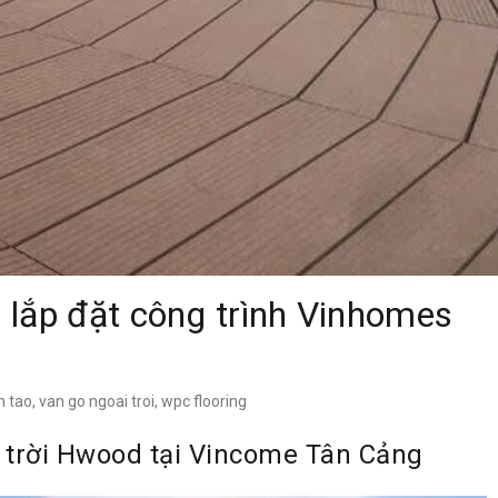
 lắp đặt công trình Vinhomes
n tao
,
van go ngoai troi
,
wpc flooring
 trời Hwood tại Vincome Tân Cảng