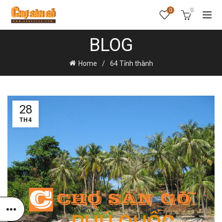
0
0
BLOG
Home
64 Tỉnh thành
28
TH4