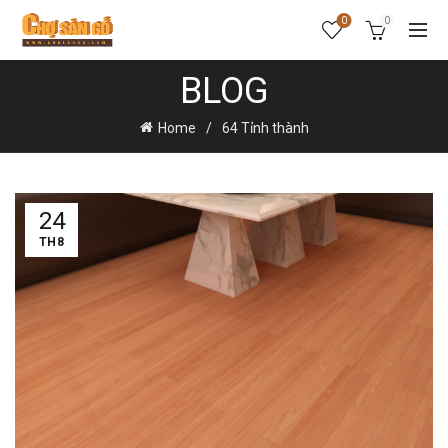
0
0
BLOG
Home
64 Tỉnh thành
24
TH8