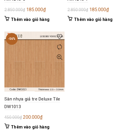
Giá
Giá
Giá
Giá
185.000
₫
185.000
₫
2.850.000
₫
2.850.000
₫
gốc
hiện
gốc
hiện
Thêm vào giỏ hàng
Thêm vào giỏ hàng
là:
tại
là:
tại
2.850.000₫.
là:
2.850.000₫.
là:
185.000₫.
185.000₫.
-56%
Sàn nhựa giả tre Deluxe Tile
DW1013
Giá
Giá
200.000
₫
450.000
₫
gốc
hiện
Thêm vào giỏ hàng
là:
tại