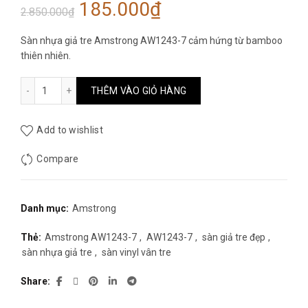
Giá
Giá
185.000
₫
2.850.000
₫
gốc
hiện
Sàn nhựa giả tre Amstrong AW1243-7 cảm hứng từ bamboo
thiên nhiên.
là:
tại
Sàn nhựa giả tre Amstrong AW1243-7 số lượng
THÊM VÀO GIỎ HÀNG
2.850.000₫.
là:
185.000₫.
Add to wishlist
Compare
Danh mục:
Amstrong
Thẻ:
Amstrong AW1243-7
,
AW1243-7
,
sàn giả tre đẹp
,
sàn nhựa giả tre
,
sàn vinyl vân tre
Share