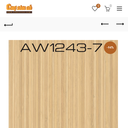
0
0
-94%