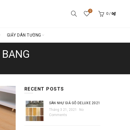
0
0
/
0
₫
GIẤY DÁN TƯỜNG
O BANG
RECENT POSTS
SÀN NHỰ GIẢ GỖ DELUXE 2021
Tháng 3 21, 2021
No
Comments