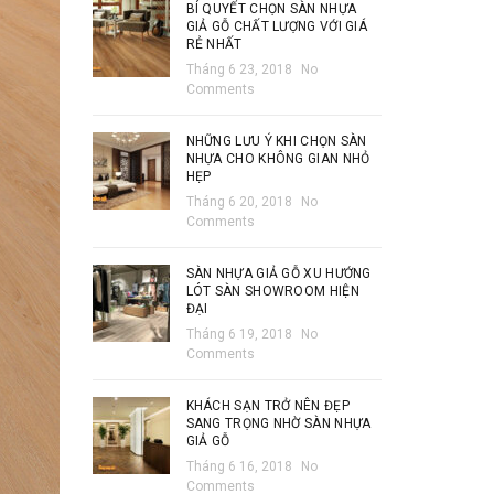
BÍ QUYẾT CHỌN SÀN NHỰA
GIẢ GỖ CHẤT LƯỢNG VỚI GIÁ
RẺ NHẤT
Tháng 6 23, 2018
No
Comments
NHỮNG LƯU Ý KHI CHỌN SÀN
NHỰA CHO KHÔNG GIAN NHỎ
HẸP
Tháng 6 20, 2018
No
Comments
SÀN NHỰA GIẢ GỖ XU HƯỚNG
LÓT SÀN SHOWROOM HIỆN
ĐẠI
Tháng 6 19, 2018
No
Comments
KHÁCH SẠN TRỞ NÊN ĐẸP
SANG TRỌNG NHỜ SÀN NHỰA
GIẢ GỖ
Tháng 6 16, 2018
No
Comments