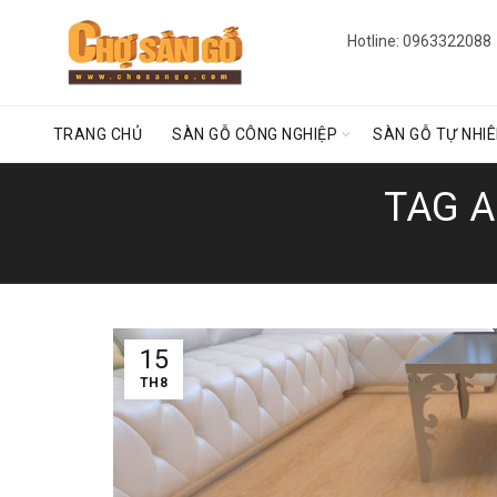
Hotline: 0963322088
TRANG CHỦ
SÀN GỖ CÔNG NGHIỆP
SÀN GỖ TỰ NHI
TAG A
15
TH8