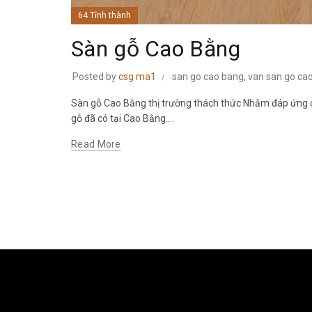
64 Tỉnh thành
Sàn gỗ Cao Bằng
Posted by
csg ma1
san go cao bang
,
van san go ca
Sàn gỗ Cao Bằng thị trường thách thức Nhằm đáp ứng c
gỗ đã có tại Cao Bằng....
Read More