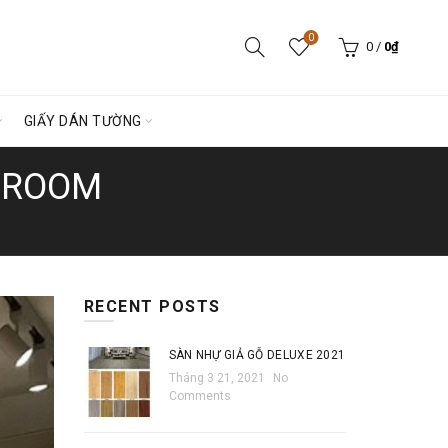
0
0
/
0
₫
GIẤY DÁN TƯỜNG
WROOM
RECENT POSTS
SÀN NHỰ GIẢ GỖ DELUXE 2021
Tháng 3 21, 2021
No
Comments