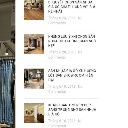
BÍ QUYẾT CHỌN SÀN NHỰA
GIẢ GỖ CHẤT LƯỢNG VỚI GIÁ
RẺ NHẤT
Tháng 6 23, 2018
No
Comments
NHỮNG LƯU Ý KHI CHỌN SÀN
NHỰA CHO KHÔNG GIAN NHỎ
HẸP
Tháng 6 20, 2018
No
Comments
SÀN NHỰA GIẢ GỖ XU HƯỚNG
LÓT SÀN SHOWROOM HIỆN
ĐẠI
Tháng 6 19, 2018
No
Comments
KHÁCH SẠN TRỞ NÊN ĐẸP
SANG TRỌNG NHỜ SÀN NHỰA
GIẢ GỖ
Tháng 6 16, 2018
No
Comments