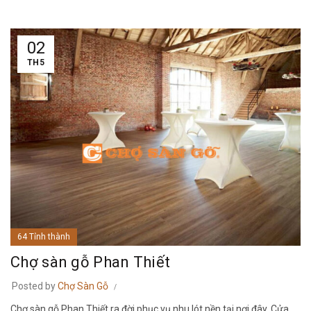
02
TH5
64 Tỉnh thành
Chợ sàn gỗ Phan Thiết
Posted by
Chợ Sàn Gỗ
Chợ sàn gỗ Phan Thiết ra đời phục vụ nhu lót nền tại nơi đây. Cửa