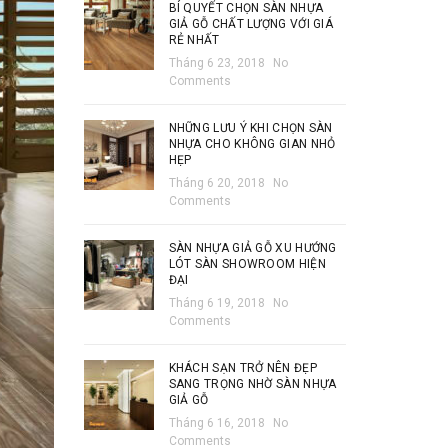
BÍ QUYẾT CHỌN SÀN NHỰA
GIẢ GỖ CHẤT LƯỢNG VỚI GIÁ
RẺ NHẤT
Tháng 6 23, 2018
No
Comments
NHỮNG LƯU Ý KHI CHỌN SÀN
NHỰA CHO KHÔNG GIAN NHỎ
HẸP
Tháng 6 20, 2018
No
Comments
SÀN NHỰA GIẢ GỖ XU HƯỚNG
LÓT SÀN SHOWROOM HIỆN
ĐẠI
Tháng 6 19, 2018
No
Comments
KHÁCH SẠN TRỞ NÊN ĐẸP
SANG TRỌNG NHỜ SÀN NHỰA
GIẢ GỖ
Tháng 6 16, 2018
No
Comments