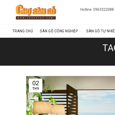
Hotline: 0963322088
TRANG CHỦ
SÀN GỖ CÔNG NGHIỆP
SÀN GỖ TỰ NHI
TA
02
TH5