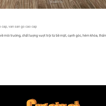
o cap
,
van san go cao cap
 về môi trường, chất lượng vượt trội từ bề mặt, cạnh góc, hèm khóa, th