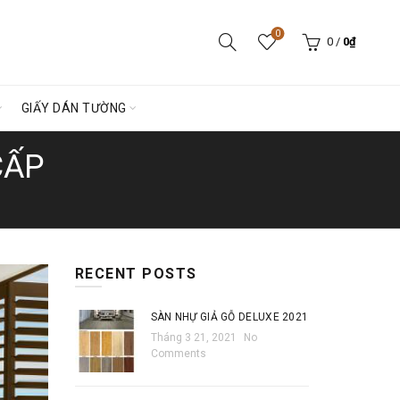
0
0
/
0
₫
GIẤY DÁN TƯỜNG
CẤP
RECENT POSTS
SÀN NHỰ GIẢ GỖ DELUXE 2021
Tháng 3 21, 2021
No
Comments