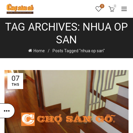
0
0
TAG ARCHIVES: NHUA OP
SAN
Home
Posts Tagged "nhua op san"
07
TH5