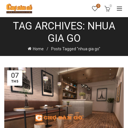
0
0
TAG ARCHIVES: NHUA
GIA GO
Home
Posts Tagged "nhua gia go"
07
TH5