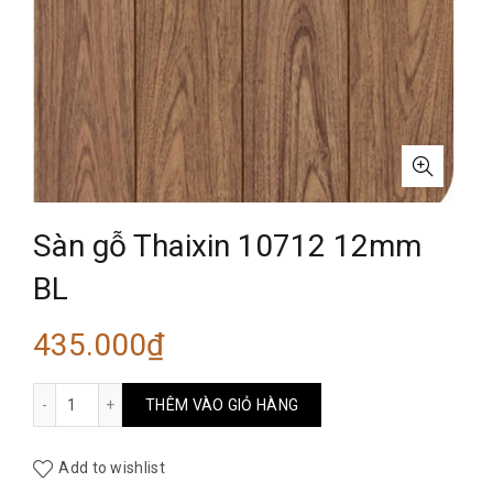
Sàn gỗ Thaixin 10712 12mm
BL
435.000
₫
Sàn gỗ Thaixin 10712 12mm BL số lượng
THÊM VÀO GIỎ HÀNG
Add to wishlist