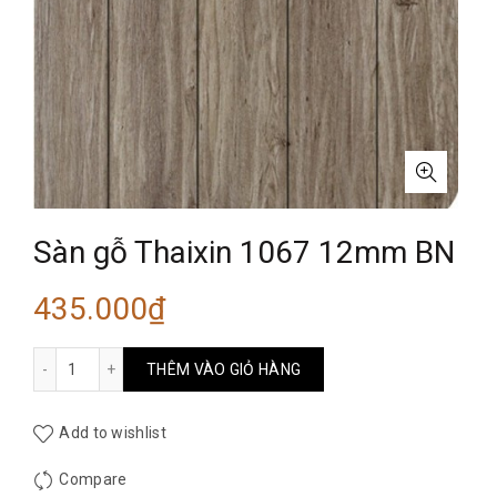
Sàn gỗ Thaixin 1067 12mm BN
435.000
₫
Sàn gỗ Thaixin 1067 12mm BN số lượng
THÊM VÀO GIỎ HÀNG
Add to wishlist
Compare