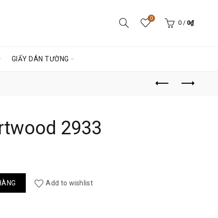
0
0
/
0
₫
GIẤY DÁN TƯỜNG
rtwood 2933
ố lượng
HÀNG
Add to wishlist