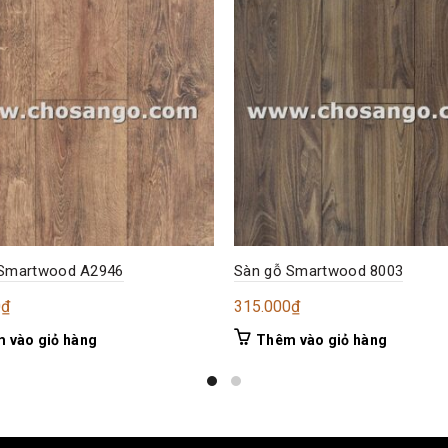
 Smartwood A2946
Sàn gỗ Smartwood 8003
0
₫
315.000
₫
 vào giỏ hàng
Thêm vào giỏ hàng