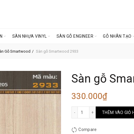
ÊN
SÀN NHỰA VINYL
SÀN GỖ ENGINEER
GỖ NHÂN TẠO
àn Gỗ Smartwood
Sàn gỗ Smartwood 2933
Sàn gỗ Sma
330.000
₫
Sàn gỗ Smartwood 2933 s
THÊM VÀO GIỎ 
Compare