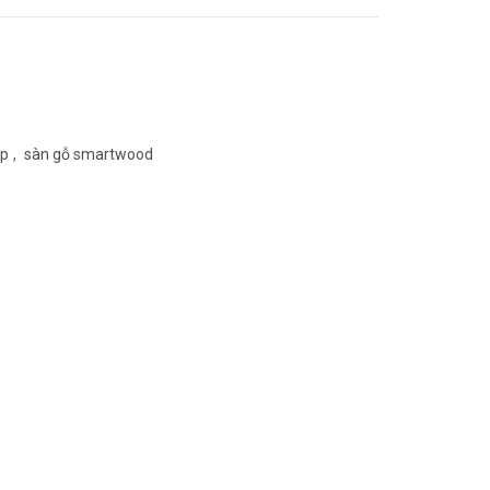
ệp
,
sàn gỗ smartwood