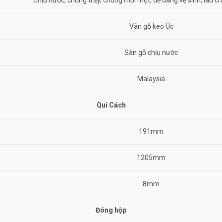
Chịu nước, chống trầy, chống mối mọt, dễ dàng vệ sinh, lau chù
Vân gỗ keo Úc
Sàn gỗ chịu nước
Malaysia
Qui Cách
191mm
1205mm
8mm
Đóng hộp