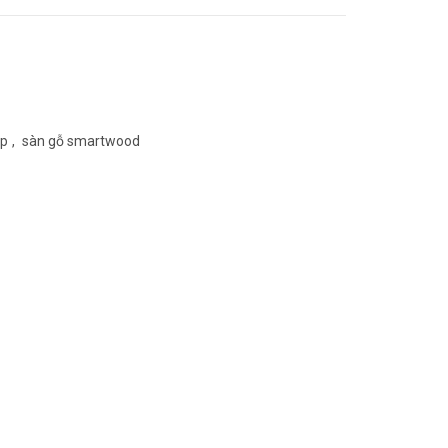
ệp
,
sàn gỗ smartwood