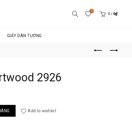
0
0
/
0
₫
GIẤY DÁN TƯỜNG
rtwood 2926
ố lượng
HÀNG
Add to wishlist