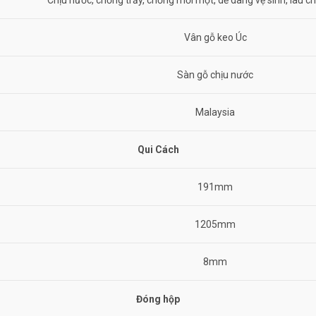
Chịu nước, chống trầy, chống mối mọt, dễ dàng vệ sinh, lau chù
Vân gỗ keo Úc
Sàn gỗ chịu nước
Malaysia
Qui Cách
191mm
1205mm
8mm
Đóng hộp