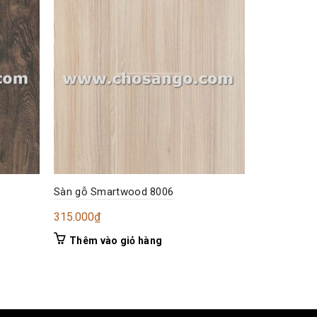
Sàn gỗ Smartwood 8006
Sàn gỗ Sma
315.000
₫
330.000
₫
Thêm vào giỏ hàng
Thêm và