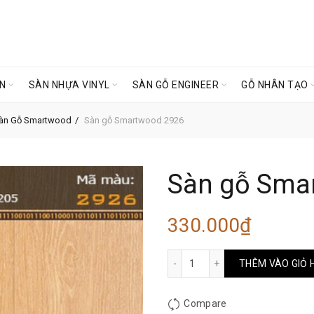
ÊN
SÀN NHỰA VINYL
SÀN GỖ ENGINEER
GỖ NHÂN TẠO
àn Gỗ Smartwood
Sàn gỗ Smartwood 2926
Sàn gỗ Sma
330.000
₫
Sàn gỗ Smartwood 2926 s
THÊM VÀO GIỎ 
Compare