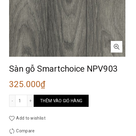
Sàn gỗ Smartchoice NPV903
325.000
₫
Sàn gỗ Smartchoice NPV903 số lượng
THÊM VÀO GIỎ HÀNG
Add to wishlist
Compare