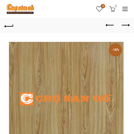
0
0
-16%