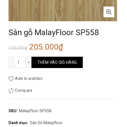
Sàn gỗ MalayFloor SP558
Giá
Giá
205.000
₫
245.000
₫
gốc
hiện
Sàn gỗ MalayFloor SP558 số lượng
THÊM VÀO GIỎ HÀNG
là:
tại
Add to wishlist
245.000₫.
là:
Compare
205.000₫.
SKU:
MalayFloor SP558
Danh mục:
Sàn Gỗ Malayfloor