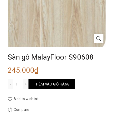
Sàn gỗ MalayFloor S90608
245.000
₫
Sàn gỗ MalayFloor S90608 số lượng
THÊM VÀO GIỎ HÀNG
Add to wishlist
Compare