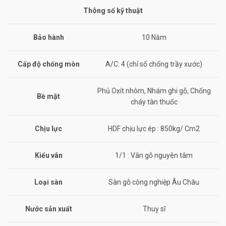
Thông số kỹ thuật
Bảo hành
10 Năm
Cấp độ chống mòn
A/C: 4 (chỉ số chống trầy xước)
Phủ Oxít nhôm, Nhám ghi gỗ, Chống
Bề mặt
cháy tàn thuốc
Chịu lực
HDF chịu lực ép : 850kg/ Cm2
Kiểu vân
1/1 : Vân gỗ nguyên tâm
Loại sàn
Sàn gỗ công nghiệp Âu Châu
Nước sản xuất
Thuỵ sĩ