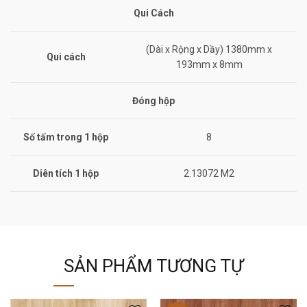
Qui Cách
(Dài x Rộng x Dầy) 1380mm x
Qui cách
193mm x 8mm
Đóng hộp
Số tấm trong 1 hộp
8
Diên tích 1 hộp
2.13072 M2
SẢN PHẨM TƯƠNG TỰ