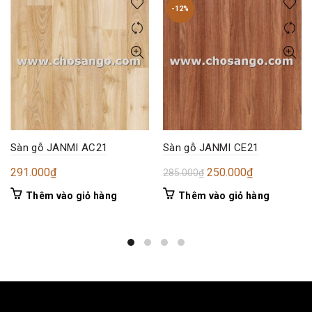
-12%
Sàn gỗ JANMI AC21
Sàn gỗ JANMI CE21
Giá
Giá
291.000
₫
250.000
₫
285.000
₫
gốc
hiện
Thêm vào giỏ hàng
Thêm vào giỏ hàng
là:
tại
285.000₫.
là:
250.000₫.