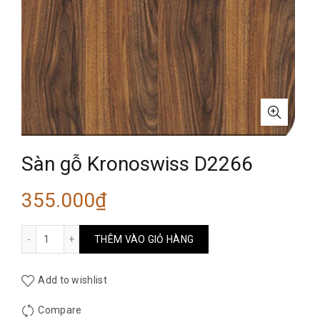
Sàn gỗ Kronoswiss D2266
355.000
₫
Sàn gỗ Kronoswiss D2266 số lượng
THÊM VÀO GIỎ HÀNG
Add to wishlist
Compare