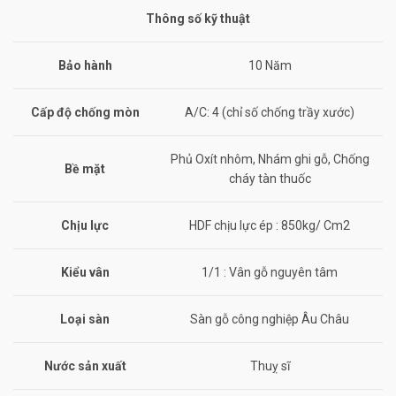
Thông số kỹ thuật
Bảo hành
10 Năm
Cấp độ chống mòn
A/C: 4 (chỉ số chống trầy xước)
Phủ Oxít nhôm, Nhám ghi gỗ, Chống
Bề mặt
cháy tàn thuốc
Chịu lực
HDF chịu lực ép : 850kg/ Cm2
Kiểu vân
1/1 : Vân gỗ nguyên tâm
Loại sàn
Sàn gỗ công nghiệp Âu Châu
Nước sản xuất
Thuỵ sĩ