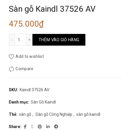
Sàn gỗ Kaindl 37526 AV
475.000
₫
Sàn gỗ Kaindl 37526 AV số lượng
THÊM VÀO GIỎ HÀNG
Add to wishlist
Compare
SKU:
Kaindl 37526 AV
Danh mục:
Sàn Gỗ Kaindl
Thẻ:
sàn gỗ
,
Sàn gỗ Công Nghiệp
,
sàn gỗ kaindl
Share