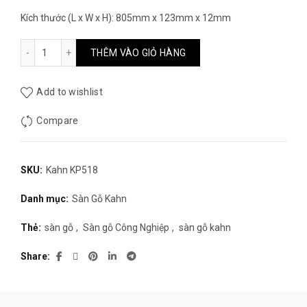
Kích thước (L x W x H): 805mm x 123mm x 12mm
Sàn Gỗ Kahn KP518 số lượng
THÊM VÀO GIỎ HÀNG
Add to wishlist
Compare
SKU:
Kahn KP518
Danh mục:
Sàn Gỗ Kahn
Thẻ:
sàn gỗ
,
Sàn gỗ Công Nghiệp
,
sàn gỗ kahn
Share