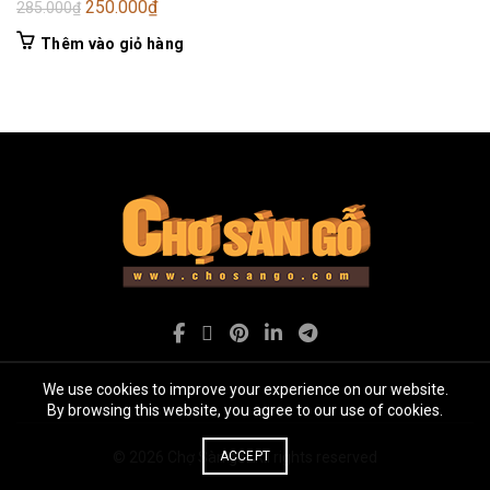
Giá
Giá
250.000
₫
285.000
₫
gốc
hiện
Thêm vào giỏ hàng
là:
tại
285.000₫.
là:
250.000₫.
We use cookies to improve your experience on our website.
By browsing this website, you agree to our use of cookies.
© 2026
Chợ Sàn gỗ
. All rights reserved
ACCEPT