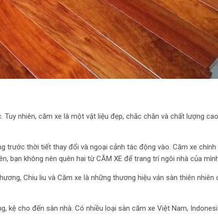
. Tuy nhiên, căm xe là một vật liệu đẹp, chắc chắn và chất lượng ca
 trước thời tiết thay đổi và ngoại cảnh tác động vào. Căm xe chính 
ên, bạn không nên quên hai từ CĂM XE để trang trí ngôi nhà của mình
 hương, Chiu liu và Căm xe là những thương hiệu ván sàn thiên nhiên 
ờng, kệ cho đến sàn nhà. Có nhiều loại sàn căm xe Việt Nam, Indonesi