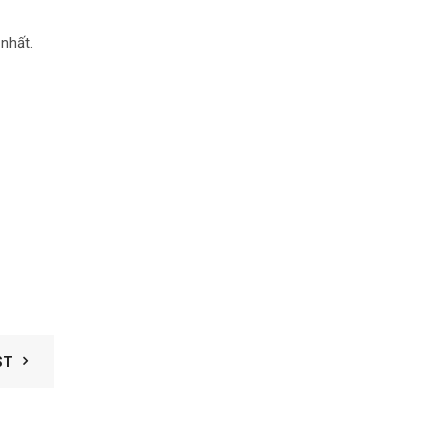
 nhất.
ST