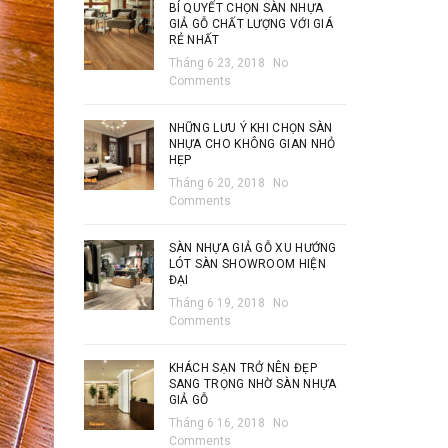
BÍ QUYẾT CHỌN SÀN NHỰA
GIẢ GỖ CHẤT LƯỢNG VỚI GIÁ
RẺ NHẤT
Tháng 6 23, 2018
No
Comments
NHỮNG LƯU Ý KHI CHỌN SÀN
NHỰA CHO KHÔNG GIAN NHỎ
HẸP
Tháng 6 20, 2018
No
Comments
SÀN NHỰA GIẢ GỖ XU HƯỚNG
LÓT SÀN SHOWROOM HIỆN
ĐẠI
Tháng 6 19, 2018
No
Comments
KHÁCH SẠN TRỞ NÊN ĐẸP
SANG TRỌNG NHỜ SÀN NHỰA
GIẢ GỖ
Tháng 6 16, 2018
No
Comments