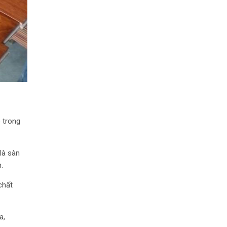
o trong
là sàn
.
chất
a,