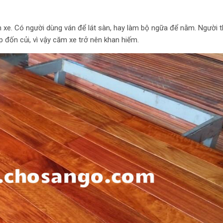
 xe. Có người dùng ván để lát sàn, hay làm bộ ngữa để nằm. Người t
 đốn củi, vì vậy căm xe trở nên khan hiếm.