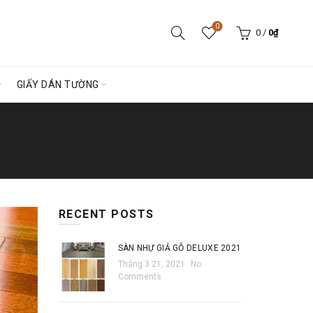
0
0
/
0
₫
GIẤY DÁN TƯỜNG
RECENT POSTS
SÀN NHỰ GIẢ GỖ DELUXE 2021
Tháng 3 21, 2021
No
Comments