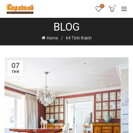
0
0
BLOG
Home
64 Tỉnh thành
07
TH9