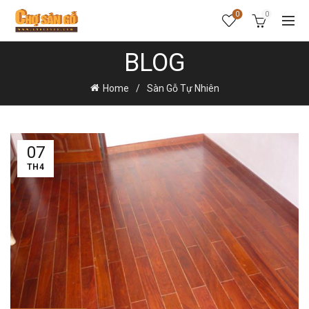
0
0
BLOG
Home
Sàn Gỗ Tự Nhiên
07
TH4