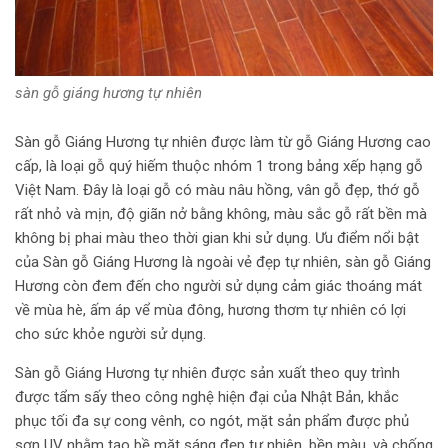
sàn gỗ giáng hương tự nhiên
Sàn gỗ Giáng Hương tự nhiên được làm từ gỗ Giáng Hương cao
cấp, là loại gỗ quý hiếm thuộc nhóm 1 trong bảng xếp hạng gỗ
Việt Nam. Đây là loại gỗ có màu nâu hồng, vân gỗ đẹp, thớ gỗ
rất nhỏ và mịn, độ giãn nở bằng không, màu sắc gỗ rất bền mà
không bị phai màu theo thời gian khi sử dụng. Ưu điểm nổi bật
của Sàn gỗ Giáng Hương là ngoài vẻ đẹp tự nhiên, sàn gỗ Giáng
Hương còn đem đến cho người sử dụng cảm giác thoáng mát
về mùa hè, ấm áp vể mùa đông, hương thơm tự nhiên có lợi
cho sức khỏe người sử dụng.
Sàn gỗ Giáng Hương tự nhiên được sản xuất theo quy trình
được tẩm sấy theo công nghệ hiện đại của Nhật Bản, khắc
phục tối đa sự cong vênh, co ngót, mặt sản phẩm được phủ
sơn UV nhằm tạo bề mặt sáng đẹp tự nhiên, bền màu, và chống