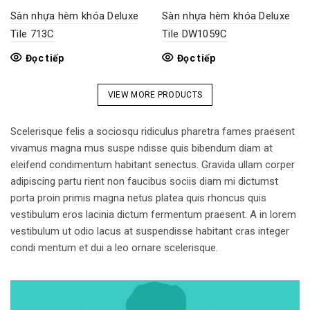
Sàn nhựa hèm khóa Deluxe
Sàn nhựa hèm khóa Deluxe
Tile 713C
Tile DW1059C
Đọc tiếp
Đọc tiếp
VIEW MORE PRODUCTS
Scelerisque felis a sociosqu ridiculus pharetra fames praesent
vivamus magna mus suspe ndisse quis bibendum diam at
eleifend condimentum habitant senectus. Gravida ullam corper
adipiscing partu rient non faucibus sociis diam mi dictumst
porta proin primis magna netus platea quis rhoncus quis
vestibulum eros lacinia dictum fermentum praesent. A in lorem
vestibulum ut odio lacus at suspendisse habitant cras integer
condi mentum et dui a leo ornare scelerisque.