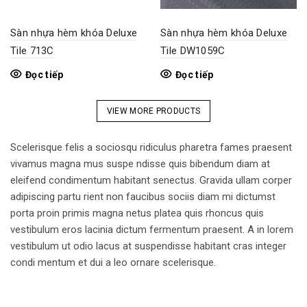
Sàn nhựa hèm khóa Deluxe
Sàn nhựa hèm khóa Deluxe
Tile 713C
Tile DW1059C
Đọc tiếp
Đọc tiếp
VIEW MORE PRODUCTS
Scelerisque felis a sociosqu ridiculus pharetra fames praesent
vivamus magna mus suspe ndisse quis bibendum diam at
eleifend condimentum habitant senectus. Gravida ullam corper
adipiscing partu rient non faucibus sociis diam mi dictumst
porta proin primis magna netus platea quis rhoncus quis
vestibulum eros lacinia dictum fermentum praesent. A in lorem
vestibulum ut odio lacus at suspendisse habitant cras integer
condi mentum et dui a leo ornare scelerisque.