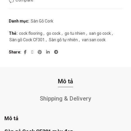
Compare
1.250.000₫.
Danh mục:
Sàn Gỗ Cork
Thẻ:
cock flooring
,
go cock
,
go tu nhien
,
san go cock
,
Sàn gỗ Cock CF301
,
Sàn gỗ tự nhiên
,
van san cock
Share
Mô tả
Shipping & Delivery
Mô tả