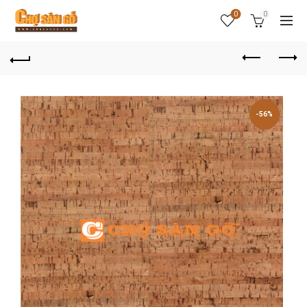
0
0
-56%