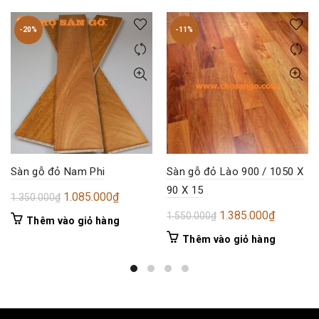
-20%
-11%
Sàn gỗ đỏ Nam Phi
Sàn gỗ đỏ Lào 900 / 1050 X
90 X 15
Giá
Giá
1.085.000
₫
1.350.000
₫
gốc
hiện
Giá
Giá
1.385.000
₫
1.550.000
₫
Thêm vào giỏ hàng
là:
tại
gốc
hiện
Thêm vào giỏ hàng
1.350.000₫.
là:
là:
tại
1.085.000₫.
1.550.000₫.
là:
1.385.00