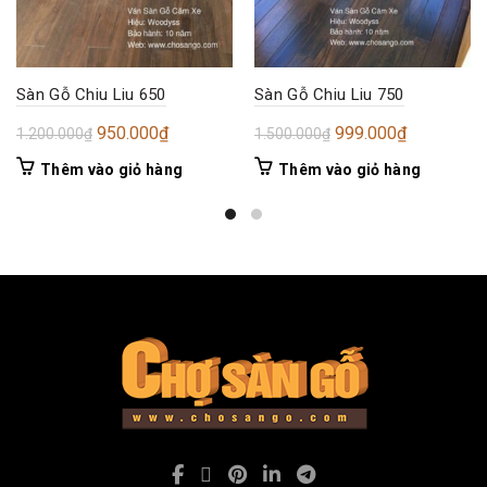
Sàn Gỗ Chiu Liu 650
Sàn Gỗ Chiu Liu 750
Giá
Giá
Giá
Giá
950.000
₫
999.000
₫
1.200.000
₫
1.500.000
₫
gốc
hiện
gốc
hiện
Thêm vào giỏ hàng
Thêm vào giỏ hàng
là:
tại
là:
tại
1.200.000₫.
là:
1.500.000₫.
là:
950.000₫.
999.000₫.