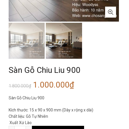
Sàn Gỗ Chiu Liu 900
Giá
Giá
1.000.000
₫
1.800.000
₫
gốc
hiện
Sàn Gỗ Chiu Liu 900
là:
tại
Kích thước: 15 x 90 x 900 mm (Dày x rộng x dài)
Chất liệu: Gỗ Tự Nhiên
1.800.000₫.
là:
Xuất Xứ Lào
Sàn Gỗ Chiu Liu 900 số lượng