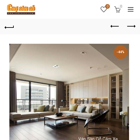
0
0
-44%