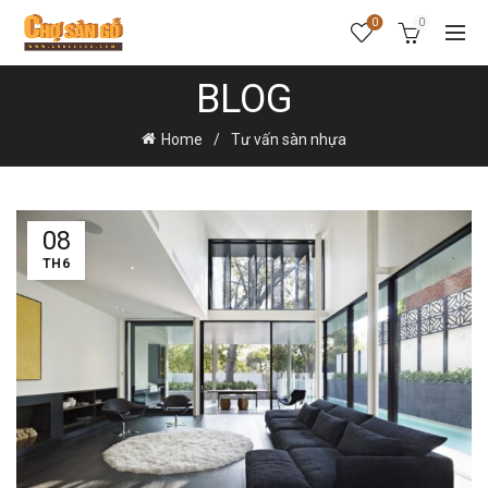
0
0
BLOG
Home
Tư vấn sàn nhựa
08
TH6