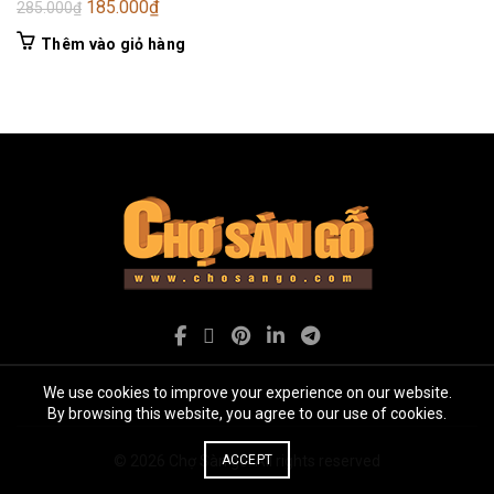
Giá
Giá
185.000
₫
285.000
₫
gốc
hiện
Thêm vào giỏ hàng
là:
tại
285.000₫.
là:
185.000₫.
We use cookies to improve your experience on our website.
By browsing this website, you agree to our use of cookies.
© 2026
Chợ Sàn gỗ
. All rights reserved
ACCEPT