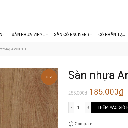
ÊN
SÀN NHỰA VINYL
SÀN GỖ ENGINEER
GỖ NHÂN TẠO
strong AW381-1
Sàn nhựa A
-35%
Giá
G
185.000
₫
285.000
₫
gốc
h
Sàn nhựa Amstrong AW381
THÊM VÀO GIỎ 
là:
t
Compare