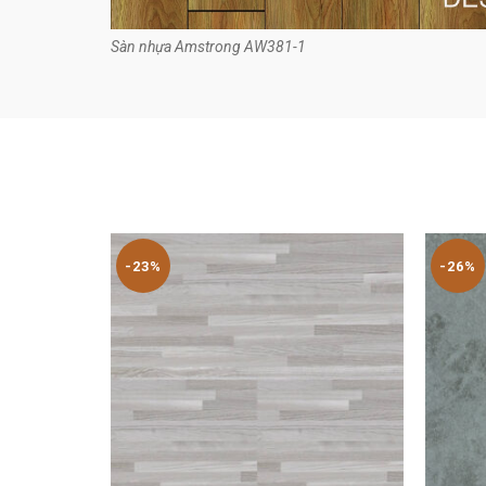
Sàn nhựa Amstrong AW381-1
-23%
-26%