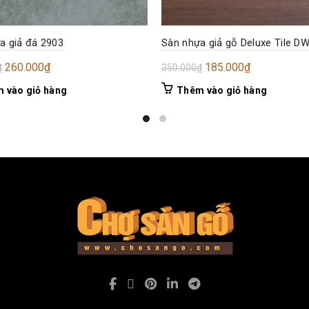
a giả đá 2903
Sàn nhựa giả gỗ Deluxe Tile D
Giá
Giá
Giá
Giá
260.000
₫
185.000
₫
₫
350.000
₫
gốc
hiện
gốc
hiện
 vào giỏ hàng
Thêm vào giỏ hàng
là:
tại
là:
tại
350.000₫.
là:
350.000₫.
là:
260.000₫.
185.000₫.