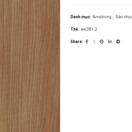
285.000₫.
l
1
Danh mục:
Amstrong
,
Sàn nhựa
Thẻ:
aw381-2
Share