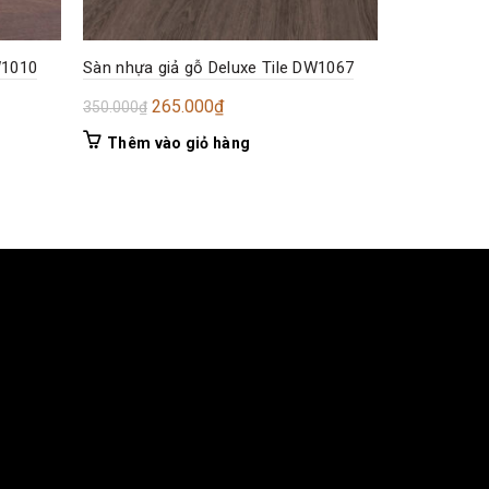
W1010
Sàn nhựa giả gỗ Deluxe Tile DW1067
Sàn nhựa h
Giá
Giá
265.000
₫
Đọc tiếp
350.000
₫
gốc
hiện
Thêm vào giỏ hàng
là:
tại
350.000₫.
là:
265.000₫.