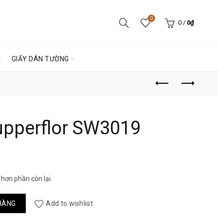
0
0
/
0
₫
GIẤY DÁN TƯỜNG
upperflor SW3019
iá
iện
hơn phần còn lại.
ại
19 số lượng
HÀNG
Add to wishlist