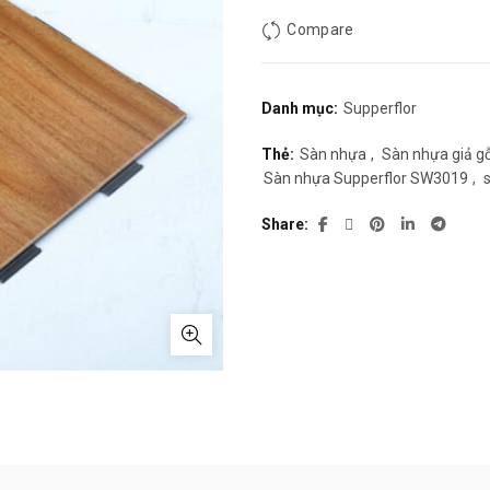
450.000₫.
l
Compare
3
Danh mục:
Supperflor
Thẻ:
Sàn nhựa
,
Sàn nhựa giả g
Sàn nhựa Supperflor SW3019
,
Share