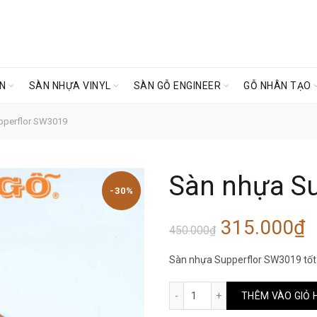
ÊN
SÀN NHỰA VINYL
SÀN GỖ ENGINEER
GỖ NHÂN TẠO
pperflor SW3019
Sàn nhựa S
-30%
Giá
G
315.000
₫
450.000
₫
gốc
h
Sàn nhựa Supperflor SW3019 tốt 
là:
t
Sàn nhựa Supperflor SW30
THÊM VÀO GIỎ 