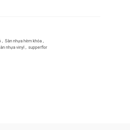
à:
15.000₫.
ỗ
,
Sàn nhựa hèm khóa
,
sàn nhựa vinyl
,
supperflor