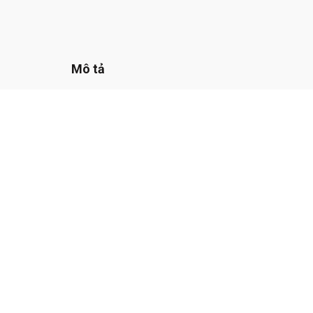
Mô tả
Tấm lót nhà chất lượng sàn nhựa Supperf
Đây là một trong những sản phẩm lót sàn nhà chất lượn