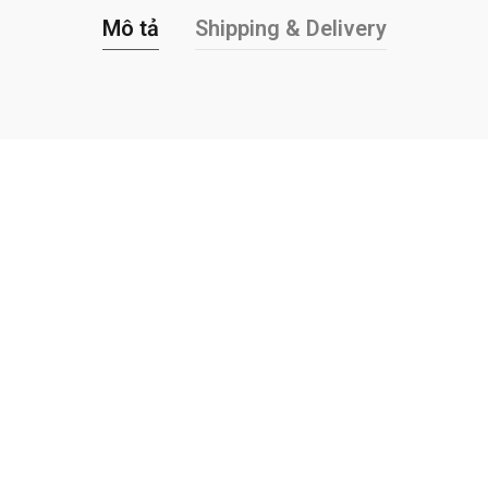
Mô tả
Shipping & Delivery
lor SW3019.
g, loại siêu hèm khóa, không dùng keo để dán. Nếu dùng keo, các mặt 