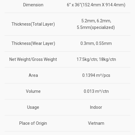
Dimension
6” x 36”(152.4mm X 914.4mm)
5.2mm, 6.2mm,
Thickness(Total Layer)
5.5mm(specialized)
Thickness(Wear Layer)
0.3mm, 0.55mm
Net Weight/Gross Weight
17.5kg/ctn; 18kg/ctn
Area
0.1394 m²/pcs
Volume
0.013 m³/ctn
Usage
Indoor
Place of Origin
Vietnam