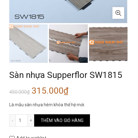
Sàn nhựa Supperflor SW1815
Giá
Giá
315.000
₫
450.000
₫
gốc
hiện
Là mẫu sàn nhựa hèm khóa thế hệ mới.
là:
tại
Sàn nhựa Supperflor SW1815 số lượng
THÊM VÀO GIỎ HÀNG
450.000₫.
là: