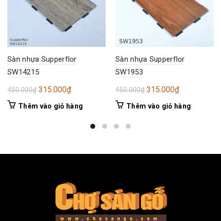
Sàn nhựa Supperflor
Sàn nhựa Supperflor
SW14215
SW1953
Giá
Giá
Giá
Giá
315.000
₫
315.000
₫
450.000
₫
450.000
₫
gốc
hiện
gốc
hiện
Thêm vào giỏ hàng
Thêm vào giỏ hàng
là:
tại
là:
tại
450.000₫.
là:
450.000₫.
là:
315.000₫.
315.000₫.