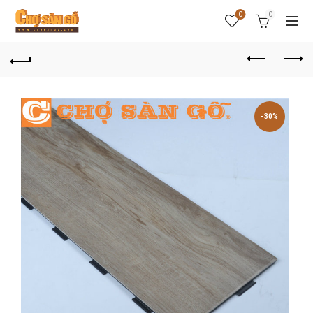
0
0
-30%