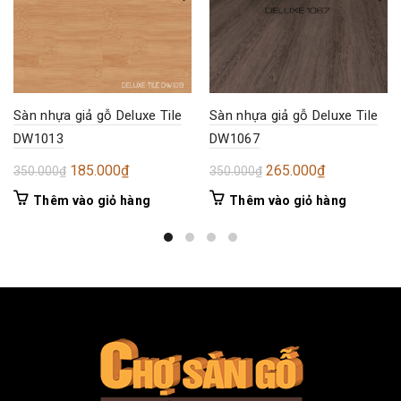
Sàn nhựa giả gỗ Deluxe Tile
Sàn nhựa giả gỗ Deluxe Tile
DW1013
DW1067
Giá
Giá
Giá
Giá
185.000
₫
265.000
₫
350.000
₫
350.000
₫
gốc
hiện
gốc
hiện
Thêm vào giỏ hàng
Thêm vào giỏ hàng
là:
tại
là:
tại
350.000₫.
là:
350.000₫.
là:
185.000₫.
265.000₫.