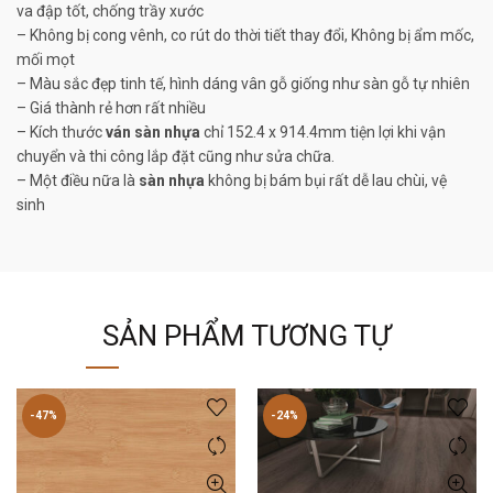
va đập tốt, chống trầy xước
– Không bị cong vênh, co rút do thời tiết thay đổi, Không bị ẩm mốc,
mối mọt
– Màu sắc đẹp tinh tế, hình dáng vân gỗ giống như sàn gỗ tự nhiên
– Giá thành rẻ hơn rất nhiều
– Kích thước
ván sàn nhựa
chỉ 152.4 x 914.4mm tiện lợi khi vận
chuyển và thi công lắp đặt cũng như sửa chữa.
– Một điều nữa là
sàn nhựa
không bị bám bụi rất dễ lau chùi, vệ
sinh
SẢN PHẨM TƯƠNG TỰ
-47%
-24%