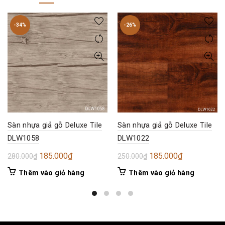
-34%
-26%
Sàn nhựa giả gỗ Deluxe Tile
Sàn nhựa giả gỗ Deluxe Tile
DLW1058
DLW1022
Giá
Giá
Giá
Giá
185.000
₫
185.000
₫
280.000
₫
250.000
₫
gốc
hiện
gốc
hiện
Thêm vào giỏ hàng
Thêm vào giỏ hàng
là:
tại
là:
tại
280.000₫.
là:
250.000₫.
là:
185.000₫.
185.000₫.