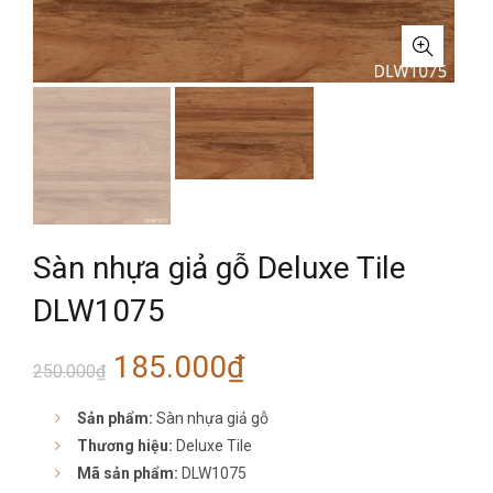
Sàn nhựa giả gỗ Deluxe Tile
DLW1075
Giá
Giá
185.000
₫
250.000
₫
gốc
hiện
Sản phẩm:
Sàn nhựa giả gỗ
Thương hiệu:
Deluxe Tile
là:
tại
Mã sản phẩm:
DLW1075