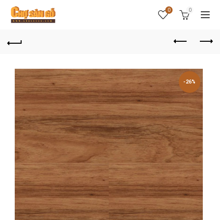
0
0
-26%