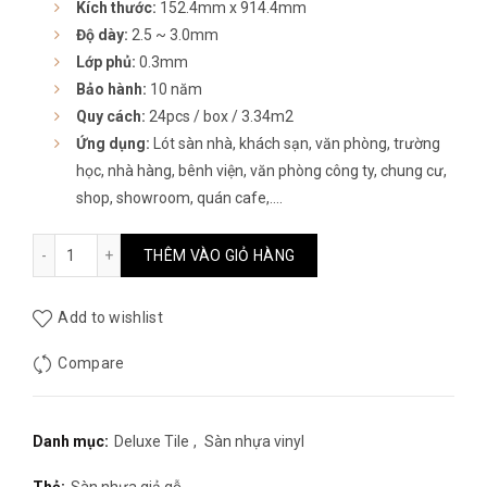
Kích thước:
152.4mm x 914.4mm
250.000₫.
là:
Độ dày:
2.5 ~ 3.0mm
185.000₫.
Lớp phủ:
0.3mm
Bảo hành:
10 năm
Quy cách:
24pcs / box / 3.34m2
Ứng dụng:
Lót sàn nhà, khách sạn, văn phòng, trường
học, nhà hàng, bênh viện, văn phòng công ty, chung cư,
shop, showroom, quán cafe,….
Sàn nhựa giả gỗ Deluxe Tile DLW1075 số lượng
THÊM VÀO GIỎ HÀNG
Add to wishlist
Compare
Danh mục:
Deluxe Tile
,
Sàn nhựa vinyl