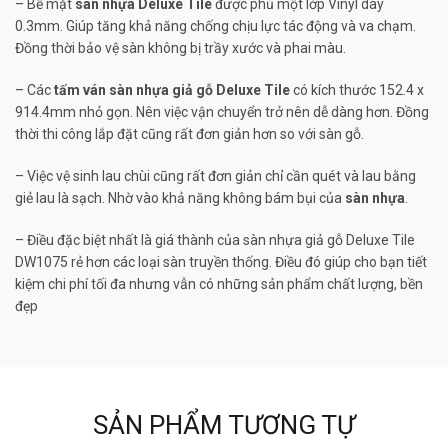
– Bề mặt
sàn nhựa Deluxe Tile
được phủ một lớp Vinyl dày
0.3mm. Giúp tăng khả năng chống chịu lực tác động và va chạm.
Đồng thời bảo vệ sàn không bị trầy xước và phai màu.
– Các
tấm ván sàn nhựa giả gỗ Deluxe Tile
có kích thước 152.4 x
914.4mm nhỏ gọn. Nên việc vận chuyển trở nên dễ dàng hơn. Đồng
thời thi công lắp đặt cũng rất đơn giản hơn so với sàn gỗ.
– Việc vệ sinh lau chùi cũng rất đơn giản chỉ cần quét và lau bằng
giẻ lau là sạch. Nhờ vào khả năng không bám bụi của
sàn nhựa
.
– Điều đặc biệt nhất là giá thành của sàn nhựa giả gỗ Deluxe Tile
DW1075 rẻ hơn các loại sàn truyền thống. Điều đó giúp cho bạn tiết
kiệm chi phí tối đa nhưng vẫn có những sản phẩm chất lượng, bền
đẹp
SẢN PHẨM TƯƠNG TỰ