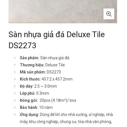
Sàn nhựa giả đá Deluxe Tile
DS2273
Sản phẩm:
Sàn nhựa giả đá
Thương hiệu:
Deluxe Tile
Mã sản phẩm:
DS2273
Kích thước:
457.2 x 457.2mm
Độ dày:
2.5 ~ 3.0mm
Lớp phủ:
0.3mm
Đóng gói:
20pcs (4.18m²)/ box
Bảo hành:
10 năm
Ứng dụng:
Dùng để lót cho nhà xưởng, xí nghiệp, nhà
máy, khu công nghiệp, chung cư, tòa nhà văn phòng,