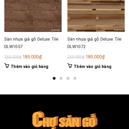
Sàn nhựa giả gỗ Deluxe Tile
Sàn nhựa giả gỗ Deluxe Tile
DLW1057
DLW1072
Giá
Giá
Giá
Giá
185.000
₫
185.000
₫
250.000
₫
250.000
₫
gốc
hiện
gốc
hiện
Thêm vào giỏ hàng
Thêm vào giỏ hàng
là:
tại
là:
tại
250.000₫.
là:
250.000₫.
là:
185.000₫.
185.000₫.