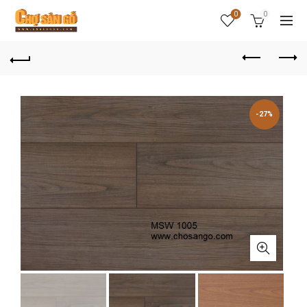
0
0
-27%