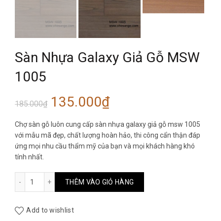
Sàn Nhựa Galaxy Giả Gỗ MSW
1005
Giá
Giá
135.000
₫
185.000
₫
gốc
hiện
Chợ sàn gỗ luôn cung cấp sàn nhựa galaxy giả gỗ msw 1005
với mẫu mã đẹp, chất lượng hoàn hảo, thi công cẩn thận đáp
là:
tại
ứng mọi nhu cầu thẩm mỹ của bạn và mọi khách hàng khó
tính nhất.
185.000₫.
là:
Sàn Nhựa Galaxy Giả Gỗ MSW 1005 số lượng
THÊM VÀO GIỎ HÀNG
135.000₫.
Add to wishlist