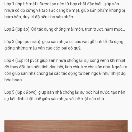
Lớp 1 (lớp bề mặt): Được tạo nên từ hợp chất đặc biệt, giúp sàn
nhựa có độ cứng và tạo sức căng bề mặt, giúp sản phẩm không bị
bám bẩn, duy trì độ bền cho sản phẩm.
Lớp 2 (lớp áo): Có tác dụng chống mài mòn, trơn trượt, nấm mốc…
Lớp 3 (lớp tạo màu): giúp sàn nhựa có các vân gỗ tinh tế, đa dạng
giống những mẫu vân của các loại gỗ quý.
Lớp 4 (Lớp lót pvc): giúp sàn nhựa chống lại sự cong vênh khi nhiệt
độ thay đổi, tạo nên tính đàn hồi, tính chịu lực cho sàn nhà. Ngoài ra
còn giúp sàn nhà chống lại các tác động từ bên ngoài như nhiệt độ,
hỏa hoạn…
Lớp 5 (lớp đế pvc): giúp sàn nhà chống lại sự bốc hơi nước, tạo nên
sự kết dính chặt chẽ giữa sàn nhựa với bề mặt sàn nhà.