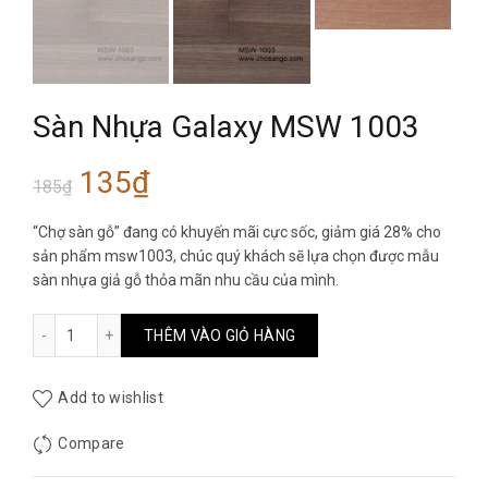
Sàn Nhựa Galaxy MSW 1003
Giá
Giá
135
₫
185
₫
gốc
hiện
“Chợ sàn gỗ” đang có khuyến mãi cực sốc, giảm giá 28% cho
sản phẩm msw1003, chúc quý khách sẽ lựa chọn được mẫu
là:
tại
sàn nhựa giả gỗ thỏa mãn nhu cầu của mình.
185₫.
là:
Sàn Nhựa Galaxy MSW 1003 số lượng
THÊM VÀO GIỎ HÀNG
135₫.
Add to wishlist
Compare