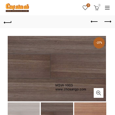
0
0
-27%