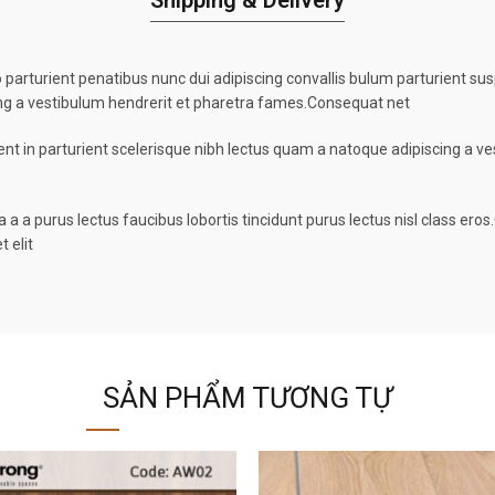
Shipping & Delivery
turient penatibus nunc dui adipiscing convallis bulum parturient suspe
ing a vestibulum hendrerit et pharetra fames.Consequat net
ent in parturient scelerisque nibh lectus quam a natoque adipiscing a 
 a a purus lectus faucibus lobortis tincidunt purus lectus nisl class e
 elit
SẢN PHẨM TƯƠNG TỰ