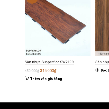
Sàn nhựa Supperflor SW2199
Sàn nhự
Giá
Giá
315.000
₫
Đọc 
450.000
₫
gốc
hiện
Thêm vào giỏ hàng
là:
tại
450.000₫.
là:
315.000₫.