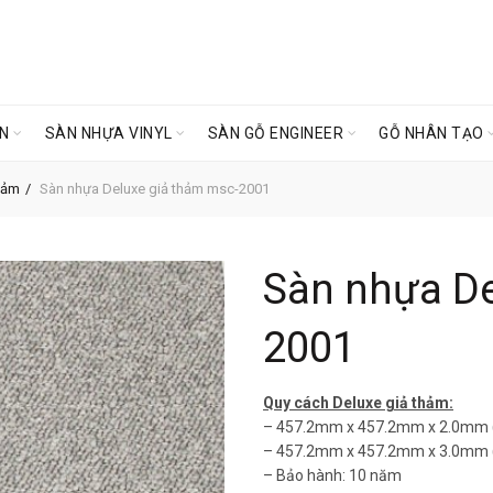
ÊN
SÀN NHỰA VINYL
SÀN GỖ ENGINEER
GỖ NHÂN TẠO
hảm
Sàn nhựa Deluxe giả thảm msc-2001
Sàn nhựa De
2001
Quy cách Deluxe giả thảm:
– 457.2mm x 457.2mm x 2.0mm (
– 457.2mm x 457.2mm x 3.0mm (
– Bảo hành: 10 năm