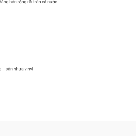
Hàng bán rộng rãi trên cả nước.
e
,
sàn nhựa vinyl