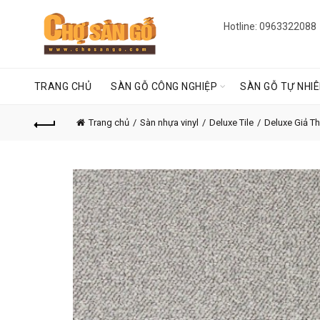
Hotline: 0963322088
TRANG CHỦ
SÀN GỖ CÔNG NGHIỆP
SÀN GỖ TỰ NHI
Trang chủ
Sàn nhựa vinyl
Deluxe Tile
Deluxe Giả T