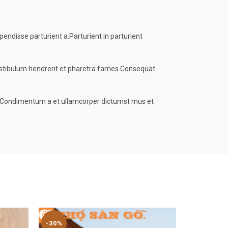
ndisse parturient a.Parturient in parturient
vestibulum hendrerit et pharetra fames.Consequat
ros.Condimentum a et ullamcorper dictumst mus et
-30%
-30%