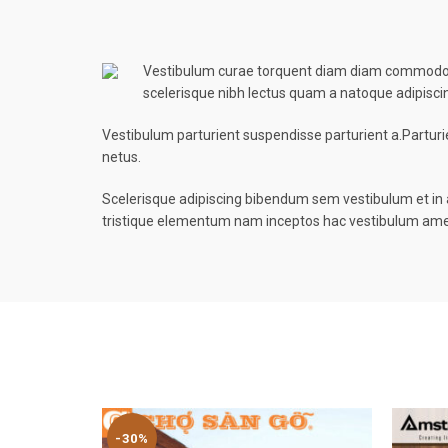
Vestibulum curae torquent diam diam commodo par
scelerisque nibh lectus quam a natoque adipisc
Vestibulum parturient suspendisse parturient a.Parturi
netus.
Scelerisque adipiscing bibendum sem vestibulum et in a
tristique elementum nam inceptos hac vestibulum amet
-30%