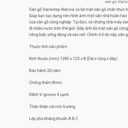
san-go-Vario
Sàn gỗ Variostep-Narrow có bề mặt sàn gỗ chân thực từ 
Giúp bạn tạo dựng nên hình ảnh một sàn nhà hoàn hảo c
của sàn gỗ công nghiệp. Tại Đức, có những nhà máy sản
đi nhiều nước trên thế giới. Giấy ảnh bề mặt sàn gỗ cô
riêng biệt, sống động và sắc nét. Chính vì lí do này, sà
Thuộc tính sản phẩm:
Kích thước (mm) 1285 x 123 x 8 (Dài x rộng x dày)
Bảo hành 20 năm
Chống thấm 8mm
Rãnh V-groove 4 cạnh.
Thân thiện với môi trường.
Lớp phủ kháng khuẩn A.B.C