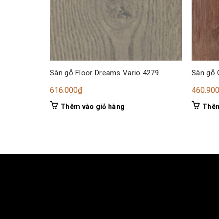
Sàn gỗ Floor Dreams Vario 4279
Sàn gỗ 
616.000
₫
460.90
Thêm vào giỏ hàng
Thêm