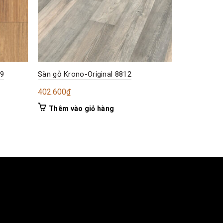
49
Sàn gỗ Krono-Original 8812
Sàn gỗ cast
402.600
₫
402.600
₫
Thêm vào giỏ hàng
Thêm và