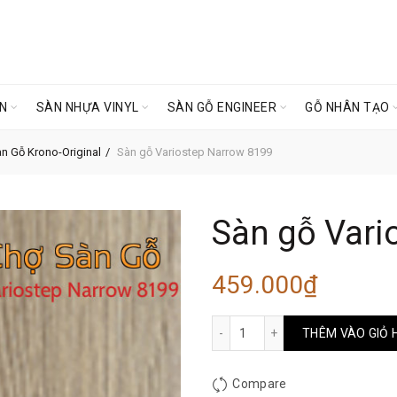
ÊN
SÀN NHỰA VINYL
SÀN GỖ ENGINEER
GỖ NHÂN TẠO
n Gỗ Krono-Original
Sàn gỗ Variostep Narrow 8199
Sàn gỗ Vari
459.000
₫
Sàn gỗ Variostep Narrow 8
THÊM VÀO GIỎ 
Compare