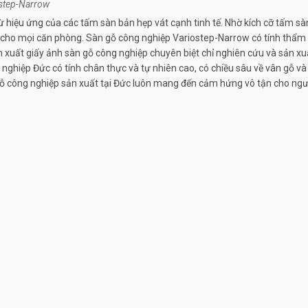
step-Narrow
hiệu ứng của các tấm sàn bản hẹp vát cạnh tinh tế. Nhờ kích cỡ tấm sàn 
ho mọi căn phòng. Sàn gỗ công nghiệp Variostep-Narrow có tính thẩm mỹ
 xuất giấy ảnh sàn gỗ công nghiệp chuyên biệt chỉ nghiên cứu và sản xu
ng nghiệp Đức có tính chân thực và tự nhiên cao, có chiều sâu về vân gỗ
n gỗ công nghiệp sản xuất tại Đức luôn mang đến cảm hứng vô tận cho ngườ