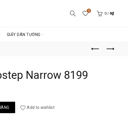
0
0
/
0
₫
GIẤY DÁN TƯỜNG
ostep Narrow 8199
199 số lượng
HÀNG
Add to wishlist