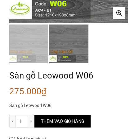
Sàn gỗ Leowood W06
275.000
₫
Sàn gỗ Leowood W06
Sàn gỗ Leowood W06 số lượng
THÊM VÀO GIỎ HÀNG