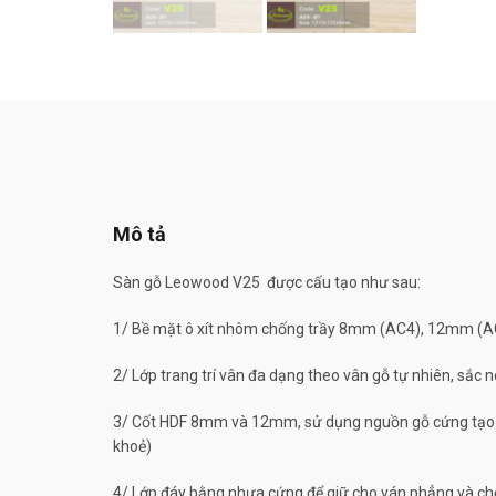
Mô tả
Sàn gỗ Leowood V25 được cấu tạo như sau:
1/ Bề mặt ô xít nhôm chống trầy 8mm (AC4), 12mm (A
2/ Lớp trang trí vân đa dạng theo vân gỗ tự nhiên, sắc n
3/ Cốt HDF 8mm và 12mm, sử dụng nguồn gỗ cứng tạo ra
khoẻ)
4/ Lớp đáy bằng nhựa cứng để giữ cho ván phẳng và ch