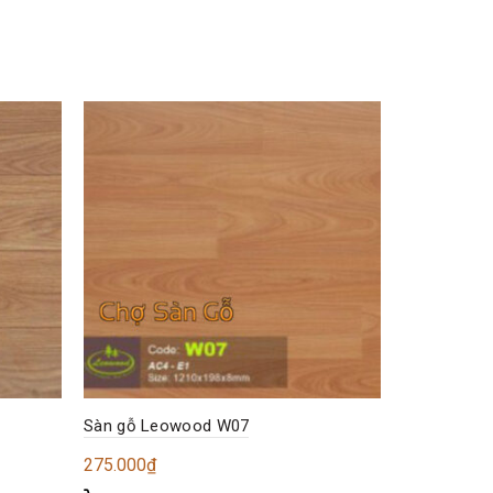
Sàn gỗ Leowood W07
Sàn gỗ Le
275.000
₫
275.000
₫