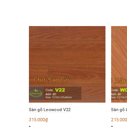
Sàn gỗ Leowood V22
Sàn gỗ
315.000
₫
215.00