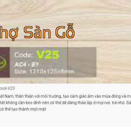
ood-V25
 Việt Nam, thân thiện với môi trường, tạo cảm giác ấm vào mùa đông và
át không cần keo dính nên có thể dễ dàng tháo lắp ở mọi nơi. trẻ nhỏ. S
 có thể tạo thành một mặt