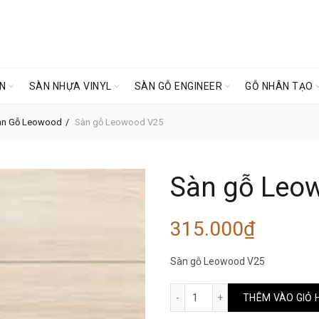
ÊN
SÀN NHỰA VINYL
SÀN GỖ ENGINEER
GỖ NHÂN TẠO
àn Gỗ Leowood
Sàn gỗ Leowood V25
Sàn gỗ Leo
315.000
₫
Sàn gỗ Leowood V25
Sàn gỗ Leowood V25 số lư
THÊM VÀO GIỎ 