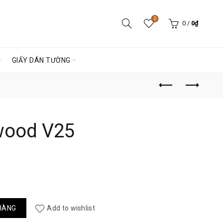
0
0
/
0
₫
GIẤY DÁN TƯỜNG
wood V25
ợng
HÀNG
Add to wishlist