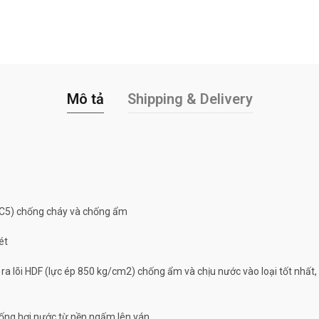
Mô tả
Shipping & Delivery
C5) chống cháy và chống ẩm
ét
 lõi HDF (lực ép 850 kg/cm2) chống ẩm và chịu nước vào loại tốt nhất,
ống hơi nước từ nền ngấm lên ván