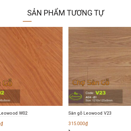
SẢN PHẨM TƯƠNG TỰ
 Leowood W02
Sàn gỗ Leowood V23
0
₫
315.000
₫