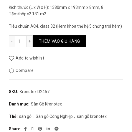
Kích thước (L x W x H): 1380mm x 193mm x 8mm, 8
Tấm/hộp=2.131 m2
Tiêu chuẩn AC4, class 32 (Hèm khóa thế hệ 5 chống trôi hèm)
Sàn Gỗ Kronotex D2457 số lượng
THÊM VÀO GIỎ HÀNG
Add to wishlist
Compare
SKU:
Kronotex D2457
Danh mục:
Sàn Gỗ Kronotex
Thẻ:
sàn gỗ
,
Sàn gỗ Công Nghiệp
,
sàn gỗ kronotex
Share