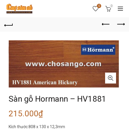
0
0
Sàn gỗ Hormann – HV1881
215.000
₫
Kích thước:808 x 130 x 12,3mm