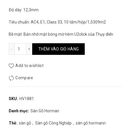
Ðộ dày: 12,3mm
Tiêu chuẩn: AC4, E1, Class 33, 10 tấm/hộp/1,5309m2
Bề mặt: Bản nhỡ mặt bóng mờ hèm U2click của Thụy điển
Sàn gỗ Hormann - HV1881 số lượng
THÊM VÀO GIỎ HÀNG
Add to wishlist
Compare
SKU:
HV1881
Danh mục:
Sàn Gỗ Horman
Thẻ:
sàn gỗ
,
Sàn gỗ Công Nghiệp
,
sàn gỗ hormann