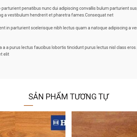
turient penatibus nunc dui adipiscing convallis bulum parturient suspe
ing a vestibulum hendrerit et pharetra fames.Consequat net
ent in parturient scelerisque nibh lectus quam a natoque adipiscing a 
 a a purus lectus faucibus lobortis tincidunt purus lectus nisl class e
 elit
SẢN PHẨM TƯƠNG TỰ