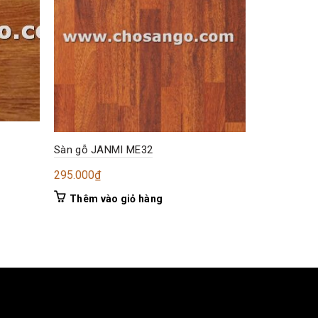
Sàn gỗ JANMI ME32
Sàn gỗ Hor
295.000
₫
Đọc tiếp
Thêm vào giỏ hàng