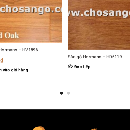
 Hormann – HV1896
Sàn gỗ Hormann – HD6119
0
₫
Đọc tiếp
 vào giỏ hàng