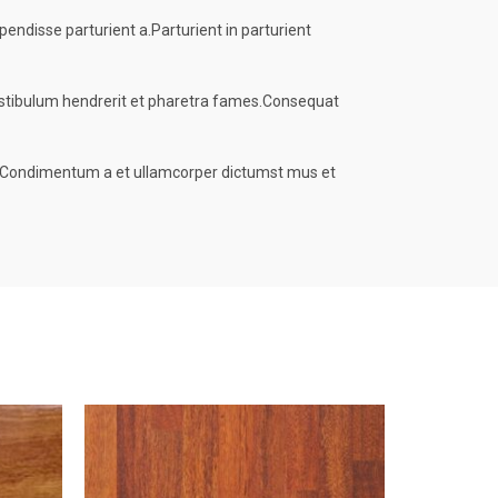
ndisse parturient a.Parturient in parturient
vestibulum hendrerit et pharetra fames.Consequat
ros.Condimentum a et ullamcorper dictumst mus et