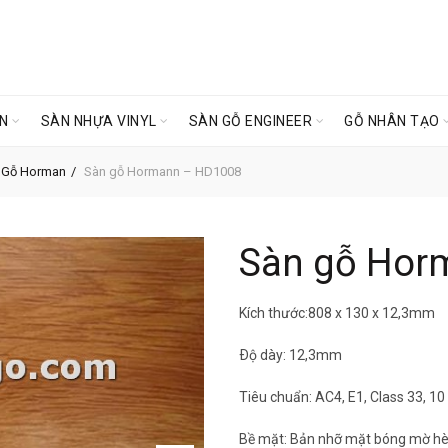
ÊN
SÀN NHỰA VINYL
SÀN GỖ ENGINEER
GỖ NHÂN TẠO
 Gỗ Horman
Sàn gỗ Hormann – HD1008
Sàn gỗ Hor
Kích thước:808 x 130 x 12,3mm
Ðộ dày: 12,3mm
Tiêu chuẩn: AC4, E1, Class 33, 
Bề mặt: Bản nhỡ mặt bóng mờ hè