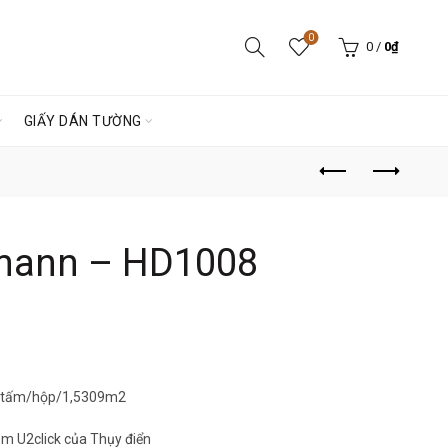
0
0
/
0
₫
GIẤY DÁN TƯỜNG
mann – HD1008
10 tấm/hộp/1,5309m2
m U2click của Thụy điển