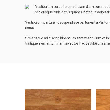
Vestibulum curae torquent diam diam commodo par
scelerisque nibh lectus quam a natoque adipisc
Vestibulum parturient suspendisse parturient a.Parturi
netus.
Scelerisque adipiscing bibendum sem vestibulum et in a
tristique elementum nam inceptos hac vestibulum amet